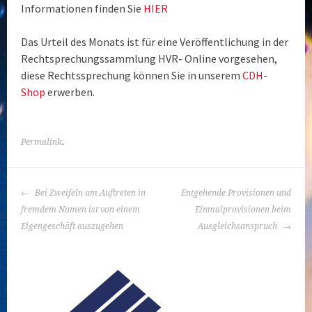
Informationen finden Sie
HIER
Das Urteil des Monats ist für eine Veröffentlichung in der
Rechtsprechungssammlung HVR- Online vorgesehen,
diese Rechtssprechung können Sie in unserem
CDH-
Shop
erwerben.
Permalink
.
Beitrags-
Bei Zweifeln am Auftreten in
Entgehende Provisionen und
Navigation
fremdem Namen ist von einem
Einmalprovisionen beim
Eigengeschäft auszugehen
Ausgleichsanspruch