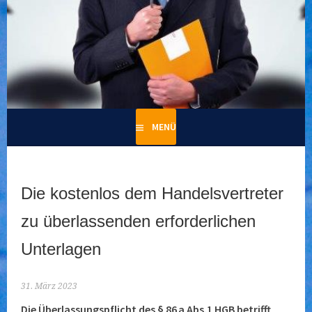
Springe
zum
Inhalt
Wir gehen für Sie ins Risiko – Ihr Recht ist es uns wert!
CDH legal
MENÜ
Die kostenlos dem Handelsvertreter
zu überlassenden erforderlichen
Unterlagen
31. März 2023
Die Überlassungspflicht des § 86 a Abs.1 HGB betrifft