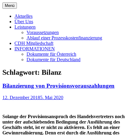
Springe
Menü
zum
Wir gehen für Sie ins Risiko – Ihr Recht
CDH legal
Inhalt
Aktuelles
ist es uns wert!
Über Uns
Leistungen
Voraussetzungen
Ablauf einer Prozesskostenfinanzierung
CDH Mitgliedschaft
INFORMATIONEN
Dokumente für Österreich
Dokumente für Deutschland
Schlagwort:
Bilanz
Bilanzierung von Provisionsvorauszahlungen
12. Dezember 2018
5. Mai 2020
Solange der Provisionsanspruch des Handelsvertreters noch
unter der aufschiebenden Bedingung der Ausführung des
Geschäfts steht, ist er nicht zu aktivieren. Es fehlt an einer
Gewinnrealisierung. Denn erst durch die Ausführung des