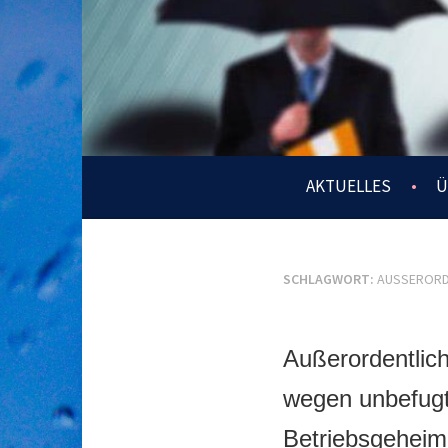
Springe
zum
Inhalt
Wir gehen für Sie ins Risiko – Ihr Recht ist es uns wert!
CDH legal
AKTUELLES
Ü
SCHLAGWORT:
AUSSERORDE
Außerordentlic
wegen unbefug
Betriebsgeheim